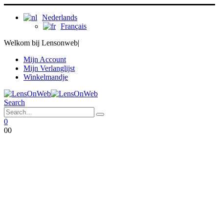
Nederlands
Français
Welkom bij Lensonweb
|
Mijn Account
Mijn Verlanglijst
Winkelmandje
Search
0
0
0