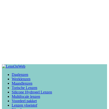
Daglenzen
Weeklenzen
Maandlenzen
Torische Lenzen
Silicone Hydrogel Lenzen
Multifocale lenzen
Voordeel pakket
Lenzen vloeistof