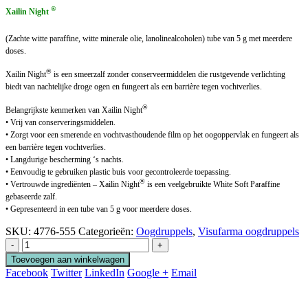
®
Xailin Night
(Zachte witte paraffine, witte minerale olie, lanolinealcoholen) tube van 5 g met meerdere
doses.
®
Xailin Night
is een smeerzalf zonder conserveermiddelen die rustgevende verlichting
biedt van nachtelijke droge ogen en fungeert als een barrière tegen vochtverlies.
®
Belangrijkste kenmerken van Xailin Night
• Vrij van conserveringsmiddelen.
• Zorgt voor een smerende en vochtvasthoudende film op het oogoppervlak en fungeert als
een barrière tegen vochtverlies.
• Langdurige bescherming ‘s nachts.
• Eenvoudig te gebruiken plastic buis voor gecontroleerde toepassing.
®
• Vertrouwde ingrediënten – Xailin Night
is een veelgebruikte White Soft Paraffine
gebaseerde zalf.
• Gepresenteerd in een tube van 5 g voor meerdere doses.
SKU:
4776-555
Categorieën:
Oogdruppels
,
Visufarma oogdruppels
-
+
Toevoegen aan winkelwagen
Facebook
Twitter
LinkedIn
Google +
Email