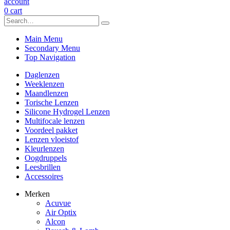
account
0
cart
Main Menu
Secondary Menu
Top Navigation
Daglenzen
Weeklenzen
Maandlenzen
Torische Lenzen
Silicone Hydrogel Lenzen
Multifocale lenzen
Voordeel pakket
Lenzen vloeistof
Kleurlenzen
Oogdruppels
Leesbrillen
Accessoires
Merken
Acuvue
Air Optix
Alcon