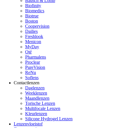
Bausch & Lomb
Biofinity
Biomedics
Biotrue
Boston
Coopervision
Dailies
Freshlook
Menicon
MyDay
Oté
Pharmalens
Proclear
PureVision
ReNu
Soflens
Contactlenzen
Daglenzen
Weeklenzen
Maandlenzen
Torische Lenzen
Multifocale Lenzen
Kleurlenzen
Silicone Hydrogel Lenzen
Lenzenvloeistof