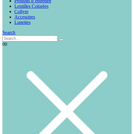
Produits d’entretien
Lentilles Colorées
Collyre
Accesoires
Lunettes
Search
0
0