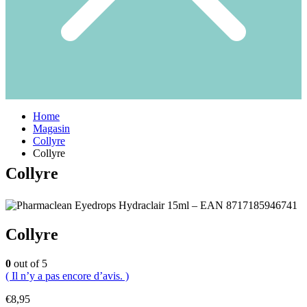
Home
Magasin
Collyre
Collyre
Collyre
Collyre
0
out of 5
( Il n’y a pas encore d’avis. )
€
8,95