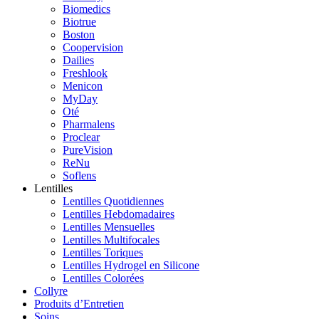
Biomedics
Biotrue
Boston
Coopervision
Dailies
Freshlook
Menicon
MyDay
Oté
Pharmalens
Proclear
PureVision
ReNu
Soflens
Lentilles
Lentilles Quotidiennes
Lentilles Hebdomadaires
Lentilles Mensuelles
Lentilles Multifocales
Lentilles Toriques
Lentilles Hydrogel en Silicone
Lentilles Colorées
Collyre
Produits d’Entretien
Soins