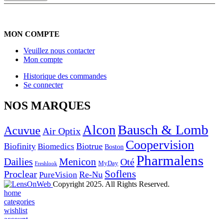
MON COMPTE
Veuillez nous contacter
Mon compte
Historique des commandes
Se connecter
NOS MARQUES
Bausch & Lomb
Alcon
Acuvue
Air Optix
Coopervision
Biofinity
Biotrue
Biomedics
Boston
Pharmalens
Dailies
Menicon
Oté
MyDay
Freshlook
Soflens
Proclear
Re-Nu
PureVision
Copyright 2025. All Rights Reserved.
home
categories
wishlist