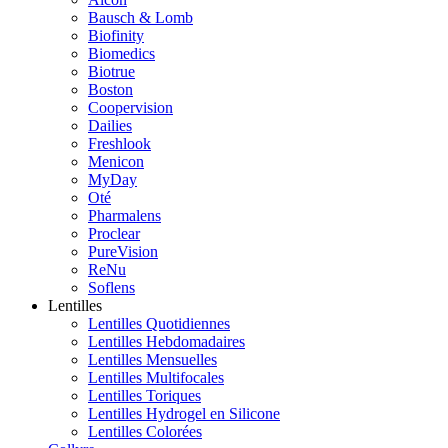
Bausch & Lomb
Biofinity
Biomedics
Biotrue
Boston
Coopervision
Dailies
Freshlook
Menicon
MyDay
Oté
Pharmalens
Proclear
PureVision
ReNu
Soflens
Lentilles
Lentilles Quotidiennes
Lentilles Hebdomadaires
Lentilles Mensuelles
Lentilles Multifocales
Lentilles Toriques
Lentilles Hydrogel en Silicone
Lentilles Colorées