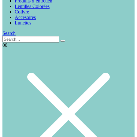
Produits d’entretien
Lentilles Colorées
Collyre
Accesoires
Lunettes
Search
0
0