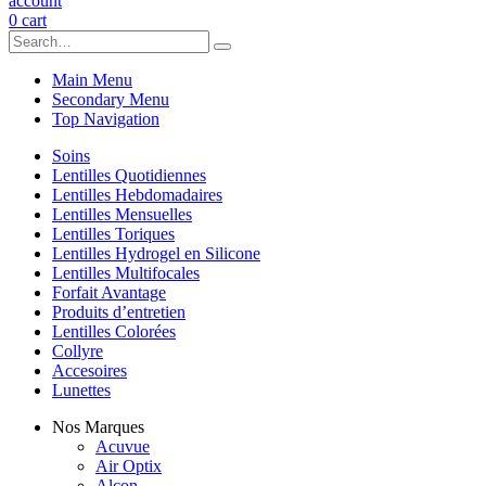
account
0
cart
Main Menu
Secondary Menu
Top Navigation
Soins
Lentilles Quotidiennes
Lentilles Hebdomadaires
Lentilles Mensuelles
Lentilles Toriques
Lentilles Hydrogel en Silicone
Lentilles Multifocales
Forfait Avantage
Produits d’entretien
Lentilles Colorées
Collyre
Accesoires
Lunettes
Nos Marques
Acuvue
Air Optix
Alcon